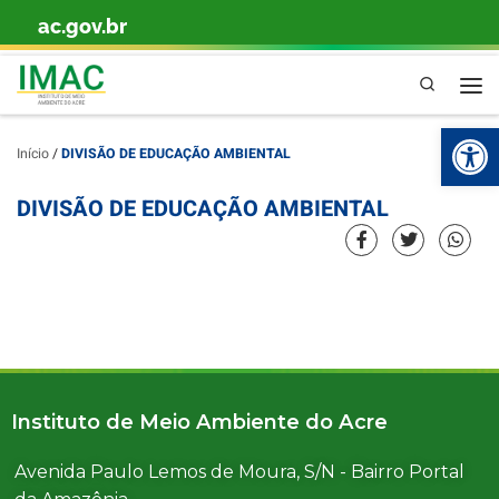
ac.gov.br
Skip to content
Pesquisa
Ba
Início
/
DIVISÃO DE EDUCAÇÃO AMBIENTAL
DIVISÃO DE EDUCAÇÃO AMBIENTAL
Instituto de Meio Ambiente do Acre
Avenida Paulo Lemos de Moura, S/N - Bairro Portal