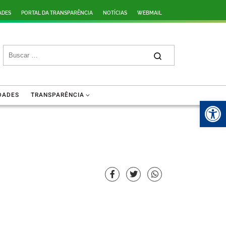
ADES
PORTAL DA TRANSPARÊNCIA
NOTÍCIAS
WEBMAIL
DADES
TRANSPARÊNCIA
Ba